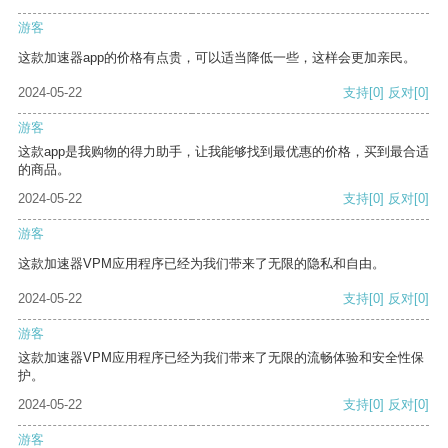
游客
这款加速器app的价格有点贵，可以适当降低一些，这样会更加亲民。
2024-05-22
支持
[0]
反对
[0]
游客
这款app是我购物的得力助手，让我能够找到最优惠的价格，买到最合适
的商品。
2024-05-22
支持
[0]
反对
[0]
游客
这款加速器VPM应用程序已经为我们带来了无限的隐私和自由。
2024-05-22
支持
[0]
反对
[0]
游客
这款加速器VPM应用程序已经为我们带来了无限的流畅体验和安全性保
护。
2024-05-22
支持
[0]
反对
[0]
游客