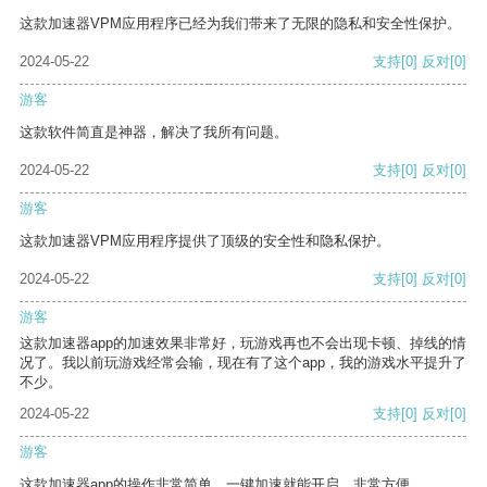
这款加速器VPM应用程序已经为我们带来了无限的隐私和安全性保护。
2024-05-22
支持
[0]
反对
[0]
游客
这款软件简直是神器，解决了我所有问题。
2024-05-22
支持
[0]
反对
[0]
游客
这款加速器VPM应用程序提供了顶级的安全性和隐私保护。
2024-05-22
支持
[0]
反对
[0]
游客
这款加速器app的加速效果非常好，玩游戏再也不会出现卡顿、掉线的情
况了。我以前玩游戏经常会输，现在有了这个app，我的游戏水平提升了
不少。
2024-05-22
支持
[0]
反对
[0]
游客
这款加速器app的操作非常简单，一键加速就能开启，非常方便。