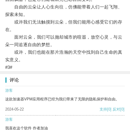
自由的云朵让人心生向往，仿佛能带着人们一起飞翔、
探索未知。
或许我们无法触摸到云朵，但我们能用心感受它们的存
在。
面对云朵，我们可以抛却城市的喧嚣，放空心灵，与云
朵一同追逐自由的梦想。
或许，我们也能在那片浩瀚的天空中找到自己生命的真
实意义。
#3#
评论
游客
这款加速器VPM应用程序已经为我们带来了无限的隐私保护和自由。
2024-05-22
支持
[0]
反对
[0]
游客
我喜欢这个软件 作者加油