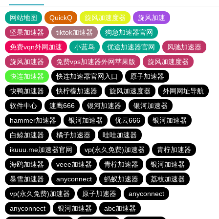
网站地图
QuickQ
旋风加速度器
旋风加速
坚果加速器
tiktok加速器
狗急加速器官网
免费vqn外网加速
小蓝鸟
优途加速器官网
风驰加速器
旋风加速器
免费vps加速器外网苹果版
旋风加速度器
快连加速器
快连加速器官网入口
原子加速器
快鸭加速器
快柠檬加速器
旋风加速度器
外网网址导航
软件中心
速鹰666
银河加速器
银河加速器
hammer加速器
银河加速器
优云666
银河加速器
白鲸加速器
橘子加速器
哇哇加速器
ikuuu.me加速器官网
vp(永久免费)加速器
青柠加速器
海鸥加速器
veee加速器
青柠加速器
银河加速器
暴雪加速器
anyconnect
蚂蚁加速器
荔枝加速器
vp(永久免费)加速器
原子加速器
anyconnect
anyconnect
银河加速器
abc加速器