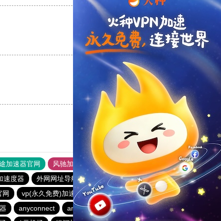
支持
[0]
反对
[0]
支持
[0]
反对
[0]
途加速器官网
风驰加速器
旋风加速器
加速度器
外网网址导航
软件中心
速鹰666
银河加速器
官网
vp(永久免费)加速器
青柠加速器
海鸥加速器
器
anyconnect
anyconnect
银河加速器
abc加速器