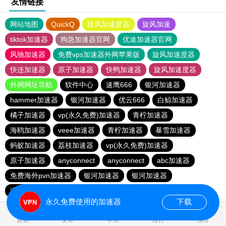
友情链接
网站地图
QuickQ
旋风加速度器
旋风加速
tiktok加速器
狗急加速器官网
优途加速器官网
风驰加速器
免费vps加速器外网苹果版
旋风加速度器
快连加速器
原子加速器
快鸭加速器
旋风加速度器
外网网址导航
软件中心
速鹰666
银河加速器
hammer加速器
银河加速器
优云666
白鲸加速器
橘子加速器
vp(永久免费)加速器
青柠加速器
海鸥加速器
veee加速器
青柠加速器
暴雪加速器
蚂蚁加速器
荔枝加速器
vp(永久免费)加速器
原子加速器
anyconnect
anyconnect
abc加速器
免费海外pvn加速器
银河加速器
银河加速器
海外梯子官网
蜜蜂加速器
番石榴加速器
1元机场
永久免费使用的加速器
下载
0.108070s
首页
安卓
苹果
排行
推荐