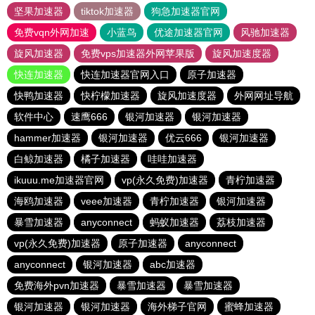
坚果加速器
tiktok加速器
狗急加速器官网
免费vqn外网加速
小蓝鸟
优途加速器官网
风驰加速器
旋风加速器
免费vps加速器外网苹果版
旋风加速度器
快连加速器
快连加速器官网入口
原子加速器
快鸭加速器
快柠檬加速器
旋风加速度器
外网网址导航
软件中心
速鹰666
银河加速器
银河加速器
hammer加速器
银河加速器
优云666
银河加速器
白鲸加速器
橘子加速器
哇哇加速器
ikuuu.me加速器官网
vp(永久免费)加速器
青柠加速器
海鸥加速器
veee加速器
青柠加速器
银河加速器
暴雪加速器
anyconnect
蚂蚁加速器
荔枝加速器
vp(永久免费)加速器
原子加速器
anyconnect
anyconnect
银河加速器
abc加速器
免费海外pvn加速器
暴雪加速器
暴雪加速器
银河加速器
银河加速器
海外梯子官网
蜜蜂加速器