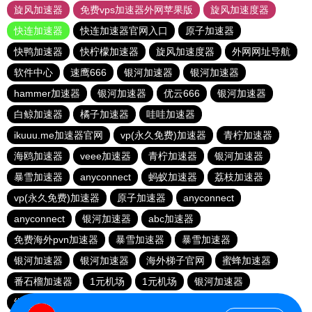
旋风加速器
免费vps加速器外网苹果版
旋风加速度器
快连加速器
快连加速器官网入口
原子加速器
快鸭加速器
快柠檬加速器
旋风加速度器
外网网址导航
软件中心
速鹰666
银河加速器
银河加速器
hammer加速器
银河加速器
优云666
银河加速器
白鲸加速器
橘子加速器
哇哇加速器
ikuuu.me加速器官网
vp(永久免费)加速器
青柠加速器
海鸥加速器
veee加速器
青柠加速器
银河加速器
暴雪加速器
anyconnect
蚂蚁加速器
荔枝加速器
vp(永久免费)加速器
原子加速器
anyconnect
anyconnect
银河加速器
abc加速器
免费海外pvn加速器
暴雪加速器
暴雪加速器
银河加速器
银河加速器
海外梯子官网
蜜蜂加速器
番石榴加速器
1元机场
1元机场
银河加速器
纵云梯加速器
vp(永久免费)加速器
银河加速器