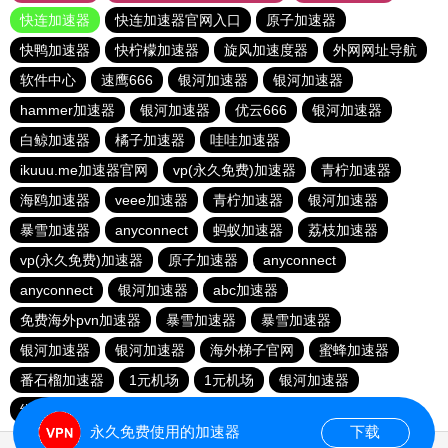
快连加速器
快连加速器官网入口
原子加速器
快鸭加速器
快柠檬加速器
旋风加速度器
外网网址导航
软件中心
速鹰666
银河加速器
银河加速器
hammer加速器
银河加速器
优云666
银河加速器
白鲸加速器
橘子加速器
哇哇加速器
ikuuu.me加速器官网
vp(永久免费)加速器
青柠加速器
海鸥加速器
veee加速器
青柠加速器
银河加速器
暴雪加速器
anyconnect
蚂蚁加速器
荔枝加速器
vp(永久免费)加速器
原子加速器
anyconnect
anyconnect
银河加速器
abc加速器
免费海外pvn加速器
暴雪加速器
暴雪加速器
银河加速器
银河加速器
海外梯子官网
蜜蜂加速器
番石榴加速器
1元机场
1元机场
银河加速器
纵云梯加速器
vp(永久免费)加速器
银河加速器
永久免费使用的加速器
下载