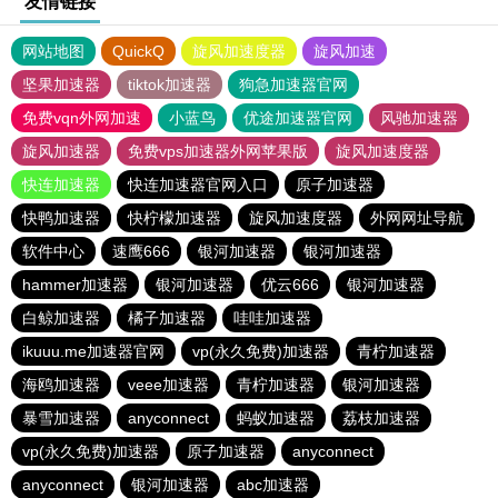
友情链接
网站地图
QuickQ
旋风加速度器
旋风加速
坚果加速器
tiktok加速器
狗急加速器官网
免费vqn外网加速
小蓝鸟
优途加速器官网
风驰加速器
旋风加速器
免费vps加速器外网苹果版
旋风加速度器
快连加速器
快连加速器官网入口
原子加速器
快鸭加速器
快柠檬加速器
旋风加速度器
外网网址导航
软件中心
速鹰666
银河加速器
银河加速器
hammer加速器
银河加速器
优云666
银河加速器
白鲸加速器
橘子加速器
哇哇加速器
ikuuu.me加速器官网
vp(永久免费)加速器
青柠加速器
海鸥加速器
veee加速器
青柠加速器
银河加速器
暴雪加速器
anyconnect
蚂蚁加速器
荔枝加速器
vp(永久免费)加速器
原子加速器
anyconnect
anyconnect
银河加速器
abc加速器