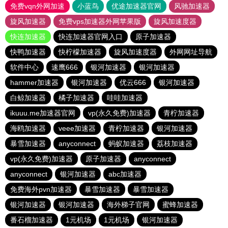
免费vqn外网加速
小蓝鸟
优途加速器官网
风驰加速器
旋风加速器
免费vps加速器外网苹果版
旋风加速度器
快连加速器
快连加速器官网入口
原子加速器
快鸭加速器
快柠檬加速器
旋风加速度器
外网网址导航
软件中心
速鹰666
银河加速器
银河加速器
hammer加速器
银河加速器
优云666
银河加速器
白鲸加速器
橘子加速器
哇哇加速器
ikuuu.me加速器官网
vp(永久免费)加速器
青柠加速器
海鸥加速器
veee加速器
青柠加速器
银河加速器
暴雪加速器
anyconnect
蚂蚁加速器
荔枝加速器
vp(永久免费)加速器
原子加速器
anyconnect
anyconnect
银河加速器
abc加速器
免费海外pvn加速器
暴雪加速器
暴雪加速器
银河加速器
银河加速器
海外梯子官网
蜜蜂加速器
番石榴加速器
1元机场
1元机场
银河加速器