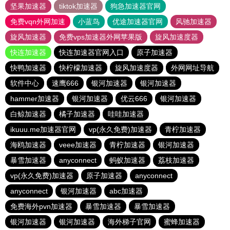
坚果加速器
tiktok加速器
狗急加速器官网
免费vqn外网加速
小蓝鸟
优途加速器官网
风驰加速器
旋风加速器
免费vps加速器外网苹果版
旋风加速度器
快连加速器
快连加速器官网入口
原子加速器
快鸭加速器
快柠檬加速器
旋风加速度器
外网网址导航
软件中心
速鹰666
银河加速器
银河加速器
hammer加速器
银河加速器
优云666
银河加速器
白鲸加速器
橘子加速器
哇哇加速器
ikuuu.me加速器官网
vp(永久免费)加速器
青柠加速器
海鸥加速器
veee加速器
青柠加速器
银河加速器
暴雪加速器
anyconnect
蚂蚁加速器
荔枝加速器
vp(永久免费)加速器
原子加速器
anyconnect
anyconnect
银河加速器
abc加速器
免费海外pvn加速器
暴雪加速器
暴雪加速器
银河加速器
银河加速器
海外梯子官网
蜜蜂加速器