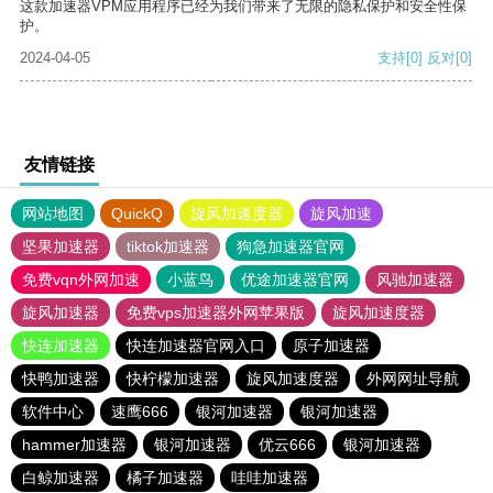
这款加速器VPM应用程序已经为我们带来了无限的隐私保护和安全性保
护。
2024-04-05
支持
[0]
反对
[0]
友情链接
网站地图
QuickQ
旋风加速度器
旋风加速
坚果加速器
tiktok加速器
狗急加速器官网
免费vqn外网加速
小蓝鸟
优途加速器官网
风驰加速器
旋风加速器
免费vps加速器外网苹果版
旋风加速度器
快连加速器
快连加速器官网入口
原子加速器
快鸭加速器
快柠檬加速器
旋风加速度器
外网网址导航
软件中心
速鹰666
银河加速器
银河加速器
hammer加速器
银河加速器
优云666
银河加速器
白鲸加速器
橘子加速器
哇哇加速器