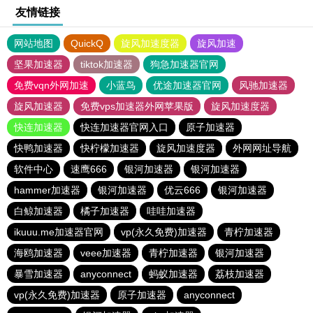
友情链接
网站地图
QuickQ
旋风加速度器
旋风加速
坚果加速器
tiktok加速器
狗急加速器官网
免费vqn外网加速
小蓝鸟
优途加速器官网
风驰加速器
旋风加速器
免费vps加速器外网苹果版
旋风加速度器
快连加速器
快连加速器官网入口
原子加速器
快鸭加速器
快柠檬加速器
旋风加速度器
外网网址导航
软件中心
速鹰666
银河加速器
银河加速器
hammer加速器
银河加速器
优云666
银河加速器
白鲸加速器
橘子加速器
哇哇加速器
ikuuu.me加速器官网
vp(永久免费)加速器
青柠加速器
海鸥加速器
veee加速器
青柠加速器
银河加速器
暴雪加速器
anyconnect
蚂蚁加速器
荔枝加速器
vp(永久免费)加速器
原子加速器
anyconnect