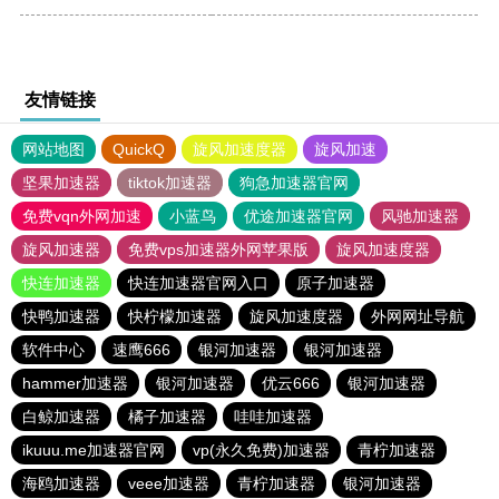
友情链接
网站地图
QuickQ
旋风加速度器
旋风加速
坚果加速器
tiktok加速器
狗急加速器官网
免费vqn外网加速
小蓝鸟
优途加速器官网
风驰加速器
旋风加速器
免费vps加速器外网苹果版
旋风加速度器
快连加速器
快连加速器官网入口
原子加速器
快鸭加速器
快柠檬加速器
旋风加速度器
外网网址导航
软件中心
速鹰666
银河加速器
银河加速器
hammer加速器
银河加速器
优云666
银河加速器
白鲸加速器
橘子加速器
哇哇加速器
ikuuu.me加速器官网
vp(永久免费)加速器
青柠加速器
海鸥加速器
veee加速器
青柠加速器
银河加速器