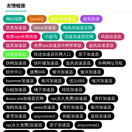
友情链接
网站地图
QuickQ
旋风加速度器
旋风加速
坚果加速器
tiktok加速器
狗急加速器官网
免费vqn外网加速
小蓝鸟
优途加速器官网
风驰加速器
旋风加速器
免费vps加速器外网苹果版
旋风加速度器
快连加速器
快连加速器官网入口
原子加速器
快鸭加速器
快柠檬加速器
旋风加速度器
外网网址导航
软件中心
速鹰666
银河加速器
银河加速器
hammer加速器
银河加速器
优云666
银河加速器
白鲸加速器
橘子加速器
哇哇加速器
ikuuu.me加速器官网
vp(永久免费)加速器
青柠加速器
海鸥加速器
veee加速器
青柠加速器
银河加速器
暴雪加速器
anyconnect
蚂蚁加速器
荔枝加速器
vp(永久免费)加速器
原子加速器
anyconnect