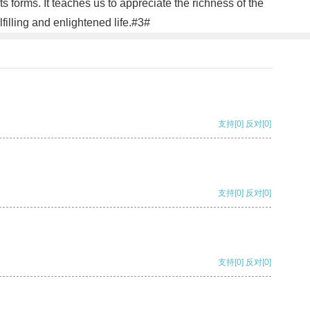
ts forms. It teaches us to appreciate the richness of the
illing and enlightened life.#3#
支持
[0]
反对
[0]
支持
[0]
反对
[0]
支持
[0]
反对
[0]