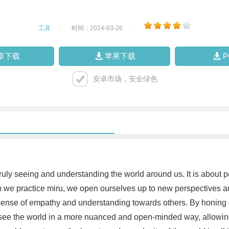
工具
|
时间：2024-03-26
|
卓下载
苹果下载
安卓市场，安全绿色
 truly seeing and understanding the world around us. It is about 
n we practice miru, we open ourselves up to new perspectives a
sense of empathy and understanding towards others. By honing our
 see the world in a more nuanced and open-minded way, allowin