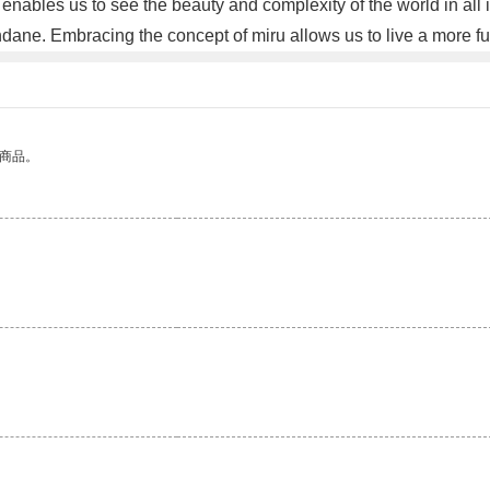
enables us to see the beauty and complexity of the world in all i
e. Embracing the concept of miru allows us to live a more fulf
的商品。