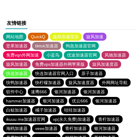
友情链接
网站地图
QuickQ
旋风加速度器
旋风加速
坚果加速器
tiktok加速器
狗急加速器官网
免费vqn外网加速
小蓝鸟
优途加速器官网
风驰加速器
旋风加速器
免费vps加速器外网苹果版
旋风加速度器
快连加速器
快连加速器官网入口
原子加速器
快鸭加速器
快柠檬加速器
旋风加速度器
外网网址导航
软件中心
速鹰666
银河加速器
银河加速器
hammer加速器
银河加速器
优云666
银河加速器
白鲸加速器
橘子加速器
哇哇加速器
ikuuu.me加速器官网
vp(永久免费)加速器
青柠加速器
海鸥加速器
veee加速器
青柠加速器
银河加速器