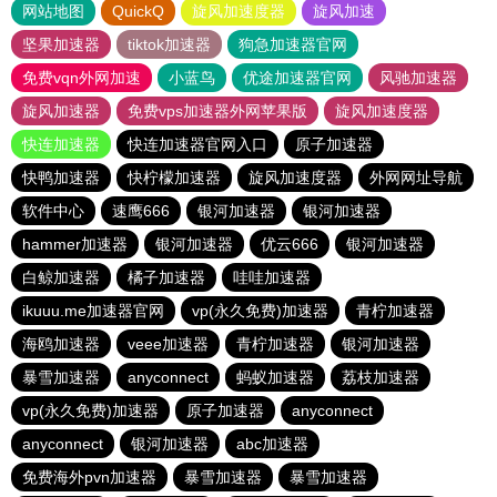
网站地图
QuickQ
旋风加速度器
旋风加速
坚果加速器
tiktok加速器
狗急加速器官网
免费vqn外网加速
小蓝鸟
优途加速器官网
风驰加速器
旋风加速器
免费vps加速器外网苹果版
旋风加速度器
快连加速器
快连加速器官网入口
原子加速器
快鸭加速器
快柠檬加速器
旋风加速度器
外网网址导航
软件中心
速鹰666
银河加速器
银河加速器
hammer加速器
银河加速器
优云666
银河加速器
白鲸加速器
橘子加速器
哇哇加速器
ikuuu.me加速器官网
vp(永久免费)加速器
青柠加速器
海鸥加速器
veee加速器
青柠加速器
银河加速器
暴雪加速器
anyconnect
蚂蚁加速器
荔枝加速器
vp(永久免费)加速器
原子加速器
anyconnect
anyconnect
银河加速器
abc加速器
免费海外pvn加速器
暴雪加速器
暴雪加速器