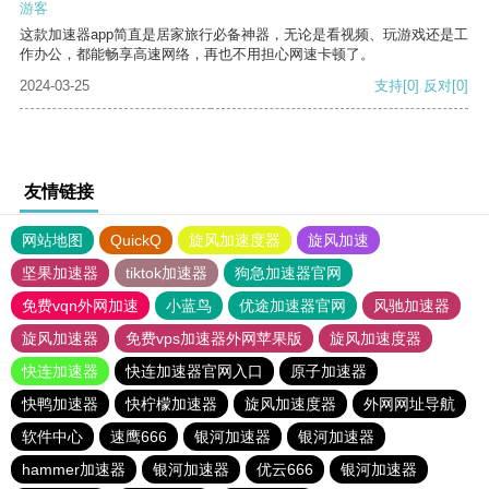
游客
这款加速器app简直是居家旅行必备神器，无论是看视频、玩游戏还是工
作办公，都能畅享高速网络，再也不用担心网速卡顿了。
2024-03-25
支持
[0]
反对
[0]
友情链接
网站地图
QuickQ
旋风加速度器
旋风加速
坚果加速器
tiktok加速器
狗急加速器官网
免费vqn外网加速
小蓝鸟
优途加速器官网
风驰加速器
旋风加速器
免费vps加速器外网苹果版
旋风加速度器
快连加速器
快连加速器官网入口
原子加速器
快鸭加速器
快柠檬加速器
旋风加速度器
外网网址导航
软件中心
速鹰666
银河加速器
银河加速器
hammer加速器
银河加速器
优云666
银河加速器